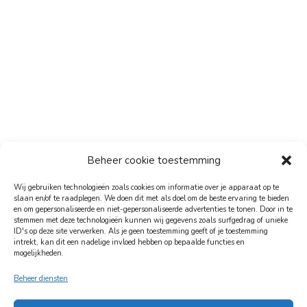
Beheer cookie toestemming
Wij gebruiken technologieën zoals cookies om informatie over je apparaat op te
slaan en/of te raadplegen. We doen dit met als doel om de beste ervaring te bieden
en om gepersonaliseerde en niet-gepersonaliseerde advertenties te tonen. Door in te
stemmen met deze technologieën kunnen wij gegevens zoals surfgedrag of unieke
ID's op deze site verwerken. Als je geen toestemming geeft of je toestemming
intrekt, kan dit een nadelige invloed hebben op bepaalde functies en
mogelijkheden.
Beheer diensten