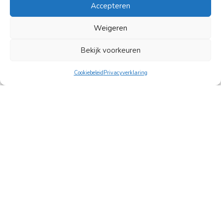
Accepteren
Weigeren
Bekijk voorkeuren
Cookiebeleid
Privacyverklaring
Oplossingen
Hypotheken
Verzekeringen
Berekenen
Actuele hypotheekrente