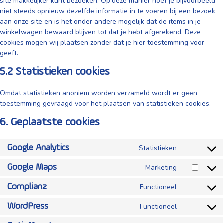
site makkelijker kunt bezoeken. Op deze manier hoef je bijvoorbeeld
niet steeds opnieuw dezelfde informatie in te voeren bij een bezoek
aan onze site en is het onder andere mogelijk dat de items in je
winkelwagen bewaard blijven tot dat je hebt afgerekend. Deze
cookies mogen wij plaatsen zonder dat je hier toestemming voor
geeft.
5.2 Statistieken cookies
Omdat statistieken anoniem worden verzameld wordt er geen
toestemming gevraagd voor het plaatsen van statistieken cookies.
6. Geplaatste cookies
Statistieken
Google Analytics
Consent
to
Marketing
Google Maps
Consent
service
to
Functioneel
Complianz
google-
Consent
service
analytics
to
Functioneel
WordPress
google-
Consent
service
maps