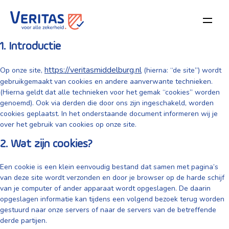
Dit cookiebeleid is voor het laatst geüpdatet op februari 16, 2025 en is
van toepassing op burgers en wettelijke permanente inwoners van de
Europese Economische Ruimte en Zwitserland.
1. Introductie
https://veritasmiddelburg.nl
Op onze site,
(hierna: “de site”) wordt
gebruikgemaakt van cookies en andere aanverwante technieken.
(Hierna geldt dat alle technieken voor het gemak “cookies” worden
genoemd). Ook via derden die door ons zijn ingeschakeld, worden
cookies geplaatst. In het onderstaande document informeren wij je
over het gebruik van cookies op onze site.
2. Wat zijn cookies?
Een cookie is een klein eenvoudig bestand dat samen met pagina’s
van deze site wordt verzonden en door je browser op de harde schijf
van je computer of ander apparaat wordt opgeslagen. De daarin
opgeslagen informatie kan tijdens een volgend bezoek terug worden
gestuurd naar onze servers of naar de servers van de betreffende
derde partijen.