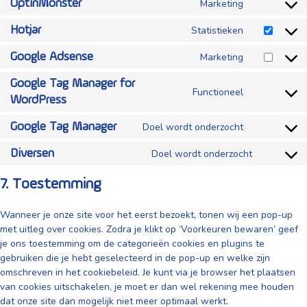
to
Marketing
OptinMonster
complianz
Consent
service
to
Statistieken
Hotjar
wordpress
Consent
service
to
Marketing
Google Adsense
optinmonste
Consent
service
to
Google Tag Manager for
hotjar
Functioneel
service
Consent
WordPress
google-
to
Doel wordt onderzocht
Google Tag Manager
adsense
service
Consent
google-
to
Doel wordt onderzocht
Diversen
Consent
tag-
service
to
manager-
7. Toestemming
google-
service
for-
tag-
diversen
wordpress
Wanneer je onze site voor het eerst bezoekt, tonen wij een pop-up
manager
met uitleg over cookies. Zodra je klikt op ‘Voorkeuren bewaren’ geef
je ons toestemming om de categorieën cookies en plugins te
gebruiken die je hebt geselecteerd in de pop-up en welke zijn
omschreven in het cookiebeleid. Je kunt via je browser het plaatsen
van cookies uitschakelen, je moet er dan wel rekening mee houden
dat onze site dan mogelijk niet meer optimaal werkt.