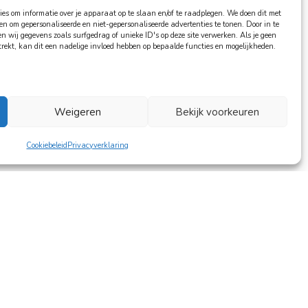
ies om informatie over je apparaat op te slaan en/of te raadplegen. We doen dit met
 en om gepersonaliseerde en niet-gepersonaliseerde advertenties te tonen. Door in te
wij gegevens zoals surfgedrag of unieke ID's op deze site verwerken. Als je geen
trekt, kan dit een nadelige invloed hebben op bepaalde functies en mogelijkheden.
Weigeren
Bekijk voorkeuren
Cookiebeleid
Privacyverklaring
Contact