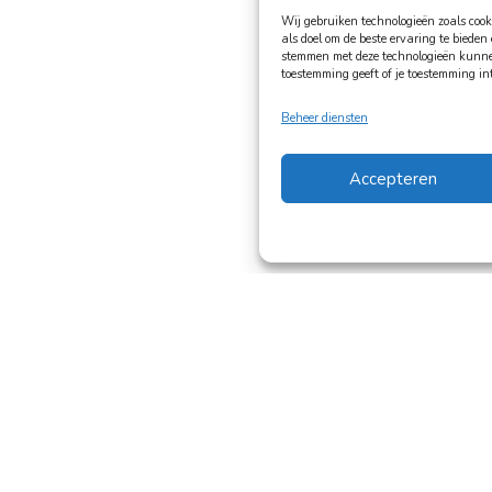
Wij gebruiken technologieën zoals cook
als doel om de beste ervaring te bieden
stemmen met deze technologieën kunnen 
toestemming geeft of je toestemming in
Beheer diensten
Accepteren
n
Over ons